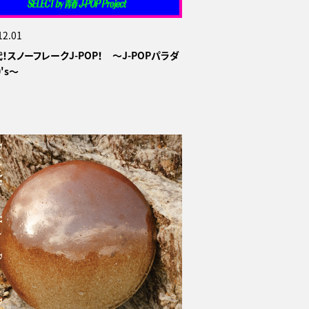
12.01
代！スノーフレークJ-POP！ ～J-POPパラダ
's～