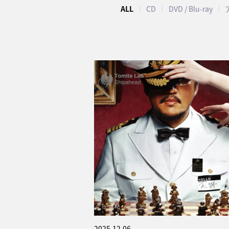
ALL
CD
DVD / Blu-ray
2025.12.06