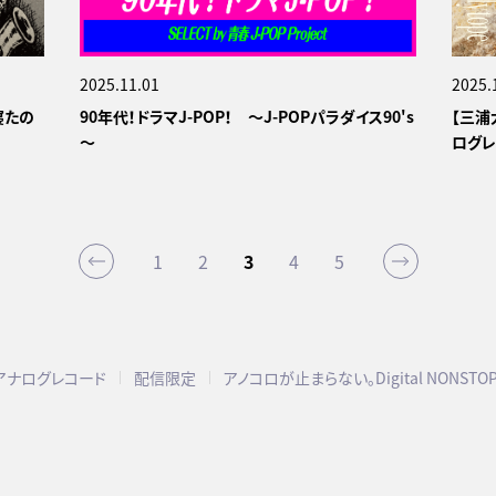
2025.11.01
2025.
寝たの
90年代！ドラマJ-POP！ ～J-POPパラダイス90's
【三浦大
～
ログレ
1
2
3
4
5
アナログレコード
配信限定
アノコロが止まらない。Digital NONSTO