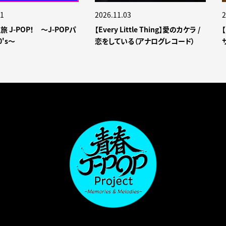
01
2026.11.03
2
旅 J-POP！ ～J-POPパ
【Every Little Thing】愛のカケラ /
【
's～
恋をしている（アナログレコード）