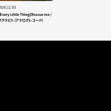
026.11.03
Every Little Thing】Rescue me /
サクラビト（アナログレコード）