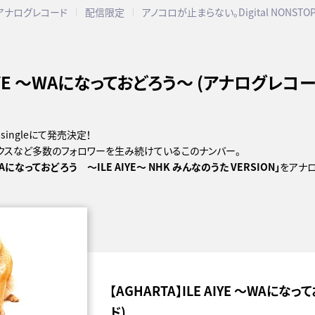
アナログレコード
配信限定
アノコロが止まらない。Digital NONSTO
 AIYE ～WAになっておどろう～ (アナログレコ
singleにて発売決定！
ックスなど多数のフォロワーを生み続けているこのナンバー。
Aになっておどろう ～ILE AIYE～ NHK みんなのうた VERSION」
をアナ
【AGHARTA】ILE AIYE ～WAに
ド)