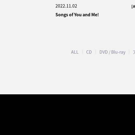
2022.11.02
[
Songs of You and Me!
ALL
CD
DVD / Blu-ray