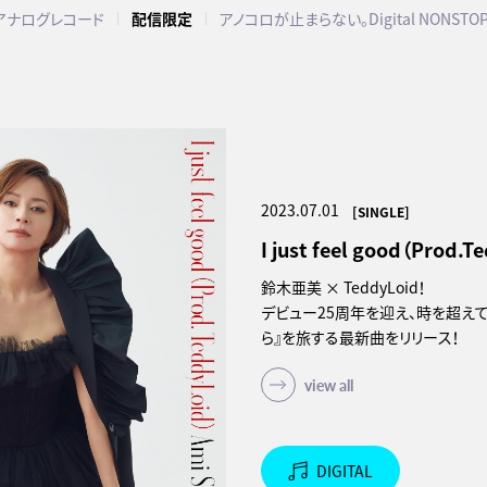
アナログレコード
配信限定
アノコロが止まらない。Digital NONSTO
2023.07.01
[SINGLE]
I just feel good（Prod.T
鈴木亜美 × TeddyLoid！
デビュー25周年を迎え、時を超えて
ら』を旅する最新曲をリリース！
view all
DIGITAL