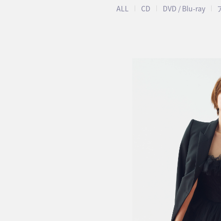
ALL
CD
DVD / Blu-ray