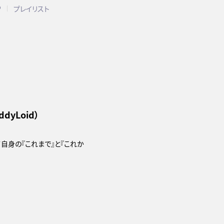
P
プレイリスト
eddyLoid）
自身の『これまで』と『これか