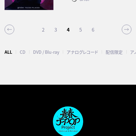
2
3
4
5
6
ALL
CD
DVD / Blu-ray
アナログレコード
配信限定
ア