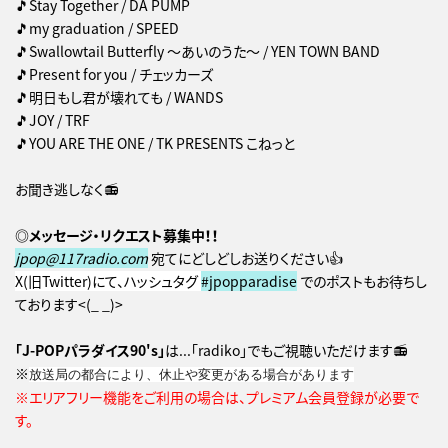
🎵Stay Together / DA PUMP
🎵my graduation / SPEED
🎵Swallowtail Butterfly ～あいのうた～ / YEN TOWN BAND
🎵Present for you / チェッカーズ
🎵明日もし君が壊れても / WANDS
🎵JOY / TRF
🎵YOU ARE THE ONE / TK PRESENTS こねっと
お聞き逃しなく📻
◎メッセージ・リクエスト募集中！！
jpop@117radio.com
宛てにどしどしお送りください👍
X(旧Twitter)にて、ハッシュタグ
#jpopparadise
でのポストもお待ちし
ております<(_ _)>
「J-POPパラダイス90's」
は...「radiko」でもご視聴いただけます📻
※
放送局の都合により、休止や変更がある場合があります
※エリアフリー機能をご利用の場合は、プレミアム会員登録が必要で
す。