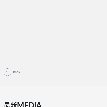
back
MEDIA
最新