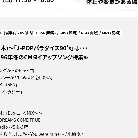
BC(岩手) / YBS(山梨) / BSN(新潟) / SBS (静岡) / RSK(山陽) / MRT(宮崎)
2(木)～「J-POPパラダイス90's」は･･･
996年冬のCMタイアップソング特集✨
ソングからのヒット曲
レンデがとけるほど恋したい」
RTURES」
ァンタジー」
りDJsによるMIX～～
DREAMS COME TRUE
dio / 德永英明
数えましょう～You were mine～ / 小柳ゆき