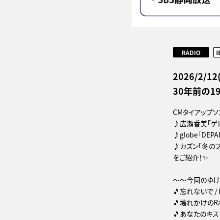
RADIO
I
2026/2/1
30年前の1
CMタイアップ
♪広瀬香美「ゲ
♪globe「DEPA
♪カズン「冬のフ
をご紹介！✨
～～今回のゆけむ
🎵忘れないで / 
🎵壊れかけのRa
🎵あなたのキスを