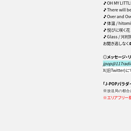
🎵OH MY LITT
🎵There will b
🎵Over and Over
🎵体温 / hitomi
🎵悦びに咲く花 /
🎵Glass / 河
お聞き逃しなく
◎メッセージ・リ
jpop@117radi
X(旧Twitter
「J-POPパラダイ
※
放送局の都合
※エリアフリー