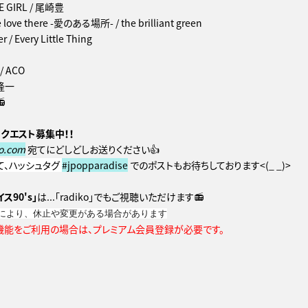
LE GIRL / 尾崎豊
e love there -愛のある場所- / the brilliant green
 / Every Little Thing
 ACO
村隆一

クエスト募集中！！
o.com
宛てにどしどしお送りください👍
)にて、ハッシュタグ
#jpopparadise
でのポストもお待ちしております<(_ _)>
ス90's」
は...「radiko」でもご視聴いただけます📻
により、休止や変更がある場合があります
機能をご利用の場合は、プレミアム会員登録が必要です。