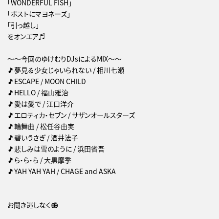
「WONDERFUL FISH」
「ポストにマヨネーズ」
「引っ越し」
をオンエア♬
～～今回のゆけむりDJsによるMIX～～
🎵夢見る少女じゃいられない / 相川七瀬
🎵ESCAPE / MOON CHILD
🎵HELLO / 福山雅治
🎵愛は愛で / 江口洋介
🎵エロティカ・セブン / サザンオールスターズ
🎵輪舞曲 / 松任谷由実
🎵碧いうさぎ / 酒井法子
🎵悲しみは雪のように / 浜田省吾
🎵ら・ら・ら / 大黒摩季
🎵YAH YAH YAH / CHAGE and ASKA
お聞き逃しなく📻