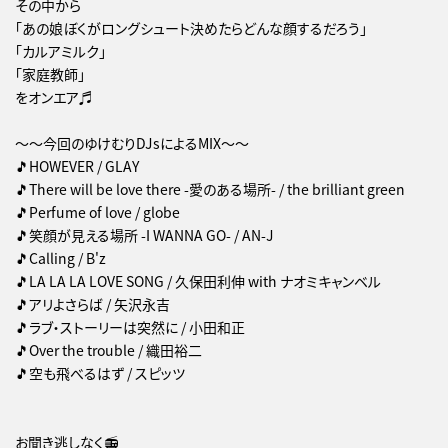
その中から
「あの娘ぼくがロングシュート決めたらどんな顔するだろう」
「カルアミルク」
「家庭教師」
をオンエア♬
～～今回のゆけむりDJsによるMIX～～
🎵HOWEVER / GLAY
🎵There will be love there -愛のある場所- / the brilliant green
🎵Perfume of love / globe
🎵笑顔が見える場所 -I WANNA GO- / AN-J
🎵Calling / B'z
🎵LA LA LA LOVE SONG / 久保田利伸 with ナオミキャンベル
🎵アリよさらば / 矢沢永吉
🎵ラブ・ストーリーは突然に / 小田和正
🎵Over the trouble / 織田裕二
🎵空も飛べるはず / スピッツ
お聞き逃しなく📻