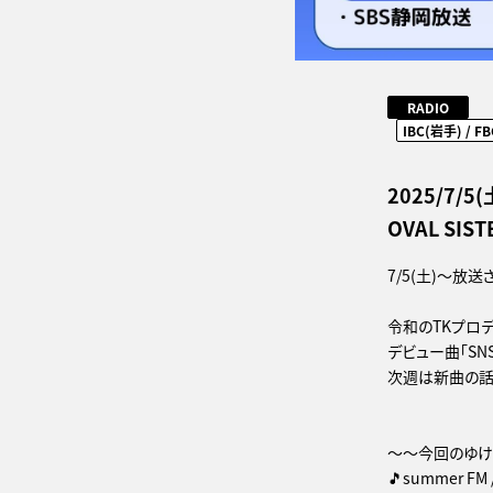
RADIO
IBC(岩手) / F
2025/7/5
OVAL SI
7/5(土)～放送
令和のTKプロデュ
デビュー曲「S
次週は新曲の話
～～今回のゆけむ
🎵summer FM 