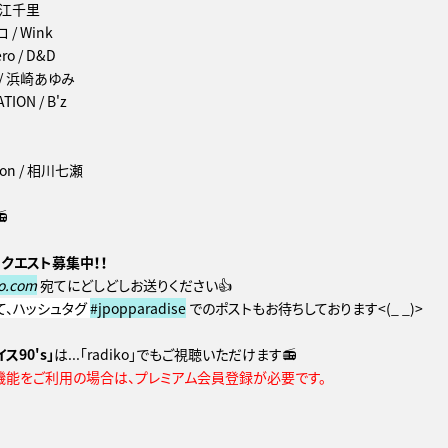
大江千里
/ Wink
ro / D&D
ls / 浜崎あゆみ
TION / B'z
tion / 相川七瀬

クエスト募集中！！
o.com
宛てにどしどしお送りください👍
)にて、ハッシュタグ
#jpopparadise
でのポストもお待ちしております<(_ _)>
ス90's」
は...「radiko」でもご視聴いただけます📻
機能をご利用の場合は、プレミアム会員登録が必要です。