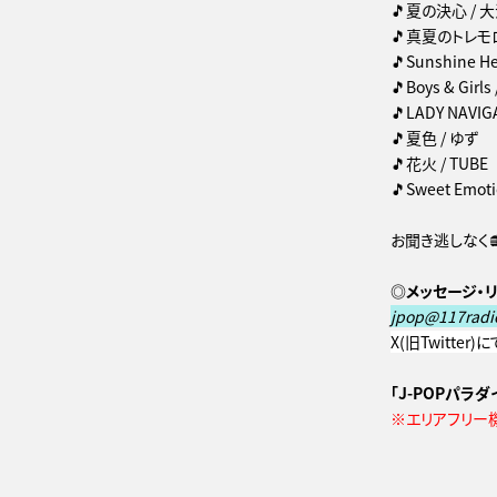
🎵夏の決心 / 
🎵真夏のトレモロ 
🎵Sunshine He
🎵Boys & Gir
🎵LADY NAVIGA
🎵夏色 / ゆず
🎵花火 / TUBE
🎵Sweet Emo
お聞き逃しなく
◎メッセージ・リ
jpop@117radi
X(旧Twitter
「J-POPパラダイ
※エリアフリー