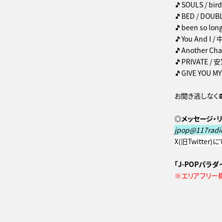
🎵SOULS / bird
🎵BED / DOUB
🎵been so long
🎵You And I 
🎵Another C
🎵PRIVATE 
🎵GIVE YOU 
お聞き逃しなく
◎メッセージ・リ
jpop@117radi
X(旧Twitter
「J-POPパラダイ
※エリアフリー