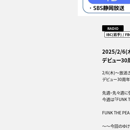
RADIO
IBC(岩手) / F
2025/2/6
デビュー30周
2/6(木)～放送
デビュー30周年！
先週・先々週に
今週は「FUNK T
FUNK THE P
～～今回のゆけむ