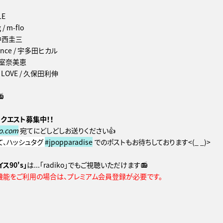
LE
 / m-flo
/ 中西圭三
hance / 宇多田ヒカル
/ 安室奈美恵
MY LOVE / 久保田利伸

クエスト募集中！！
o.com
宛てにどしどしお送りください👍
)にて、ハッシュタグ
#jpopparadise
でのポストもお待ちしております<(_ _)>
ス90's」
は...「radiko」でもご視聴いただけます📻
機能をご利用の場合は、プレミアム会員登録が必要です。