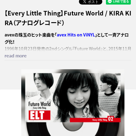
【Every Little Thing】Future World / KIRA KI
RA（アナログレコード）
avexの珠玉のヒット楽曲を「
avex Hits on ViNYL
」として一斉アナロ
グ化！
1996年10月23日発売の2ndシングル『Future World』と、2015年11月
read more
4日発売の47thシングル『KIRA KIRA』を7インチダブルサイダーにてア
ナログ化！