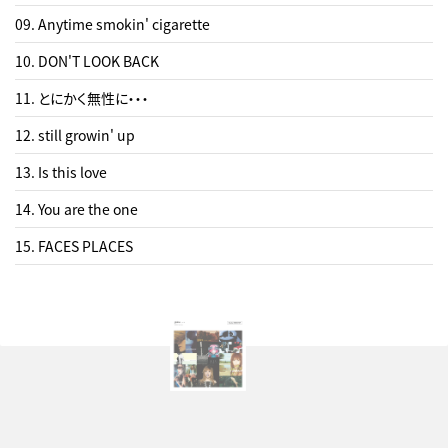
09. Anytime smokin' cigarette
10. DON'T LOOK BACK
11. とにかく無性に・・・
12. still growin' up
13. Is this love
14. You are the one
15. FACES PLACES