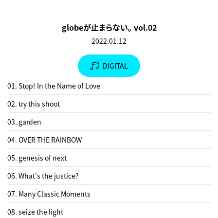
globeが止まらない。 vol.02
2022.01.12
DIGITAL
01. Stop! In the Name of Love
02. try this shoot
03. garden
04. OVER THE RAINBOW
05. genesis of next
06. What's the justice?
07. Many Classic Moments
08. seize the light