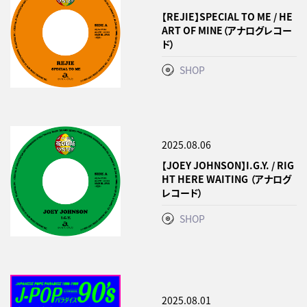
【REJIE】SPECIAL TO ME / HE
ART OF MINE（アナログレコー
ド）
SHOP
2025.08.06
【JOEY JOHNSON】I.G.Y. / RIG
HT HERE WAITING （アナログ
レコード）
SHOP
2025.08.01