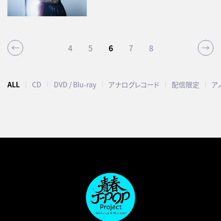
4
5
6
7
8
ALL
CD
DVD / Blu-ray
アナログレコード
配信限定
ア